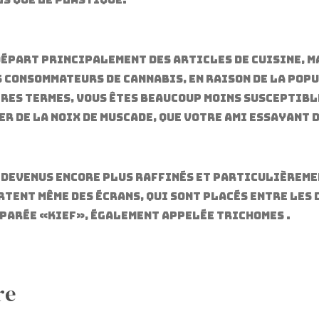
s que le plastique.
départ principalement des articles de cuisine, ma
 consommateurs de cannabis, en raison de la pop
tres termes, vous êtes beaucoup moins susceptibl
r de la noix de muscade, que votre ami essayant 
t devenus encore plus raffinés et particulièrem
rtent même des écrans, qui sont placés entre les
éparée «kief», également appelée trichomes .
re