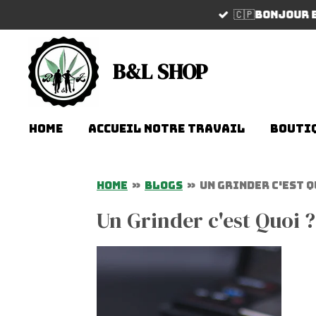
🇨🇵Bonjour 
Passer
au
contenu
B&L SHOP
principal
Home
Accueil notre travail
Bouti
Home
»
Blogs
»
Un Grinder c'est Q
Un Grinder c'est Quoi ?