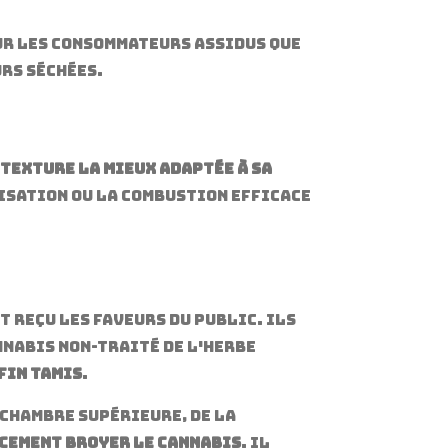
ur les consommateurs assidus que
rs séchées.
 texture la mieux adaptée à sa
risation ou la combustion efficace
nt reçu les faveurs du public. Ils
nnabis non-traité de l'herbe
 fin tamis
.
 chambre supérieure, de la
acement broyer le cannabis
. Il