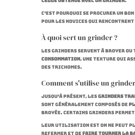
celle obtenue avec un grinder
.
C'est pourquoi se procurer un bon
pour les novices qui rencontrent 
À quoi sert un grinder ?
Les grinders servent à broyer ou t
consommation
, une texture qui a
des trichomes.
Comment s'utilise un grinder
Jusqu'à présent, les
grinders tra
sont généralement composés de
pl
broyée. Certains grinders permett
Leur utilisation est on ne peut pl
refermer et de
faire tourner la b