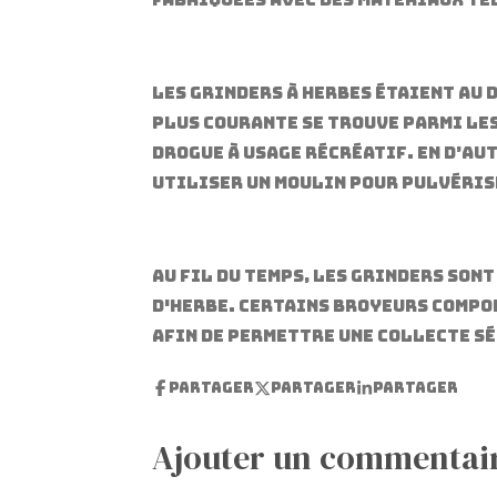
fabriquées avec des matériaux tel
Les grinders à herbes étaient au 
plus courante se trouve parmi les
drogue à usage récréatif. En d’au
utiliser un moulin pour pulvérise
Au fil du temps, les grinders son
d'herbe. Certains broyeurs compo
afin de permettre une collecte s
Partager
Partager
Partager
Ajouter un commentai