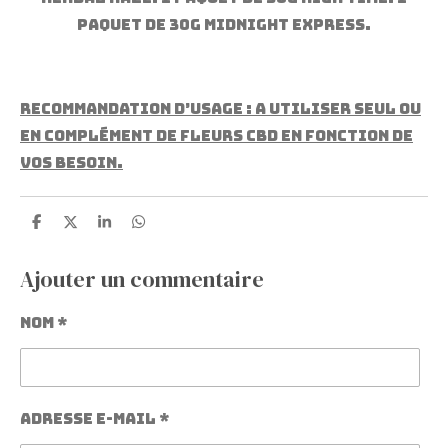
Paquet de 30g Midnight Express.
Recommandation d’usage : A utiliser seul ou
en complément de fleurs CBD en fonction de
vos besoin.
P
P
P
P
a
a
a
a
r
r
r
r
t
t
t
t
Ajouter un commentaire
a
a
a
a
g
g
g
g
e
e
e
e
Nom *
r
r
r
r
Adresse e-mail *